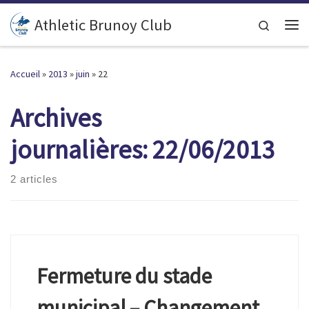
Passer au contenu
Athletic Brunoy Club
Search
Accueil
»
2013
»
juin
»
22
Archives
journalières:
22/06/2013
2 articles
Fermeture du stade
municipal – Changement