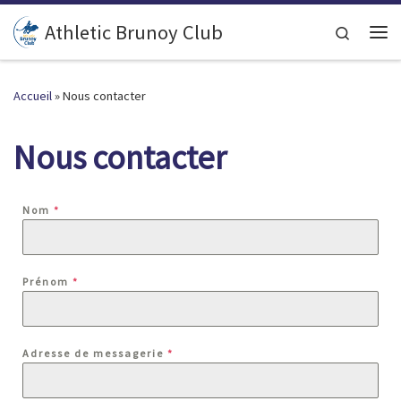
Passer au contenu
Athletic Brunoy Club
Search
Accueil
»
Nous contacter
Nous contacter
Nom
*
Prénom
*
Adresse de messagerie
*