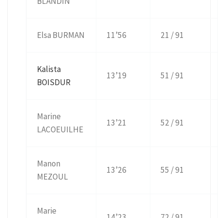
BLANDIN
Elsa BURMAN
11’56
21 / 91
Kalista
13’19
51 / 91
BOISDUR
Marine
13’21
52 / 91
LACOEUILHE
Manon
13’26
55 / 91
MEZOUL
Marie
14’23
72 / 91