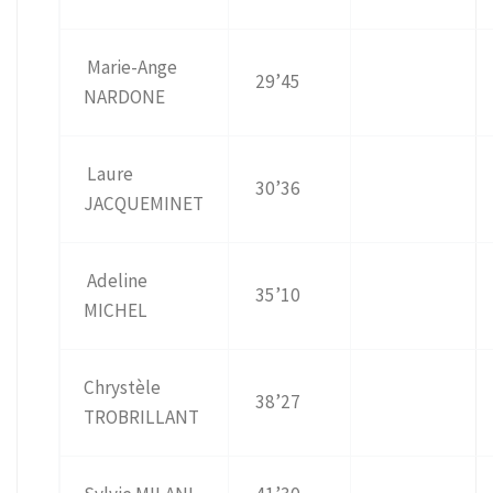
Marie-Ange
29’45
NARDONE
Laure
30’36
JACQUEMINET
Adeline
35’10
MICHEL
Chrystèle
38’27
TROBRILLANT