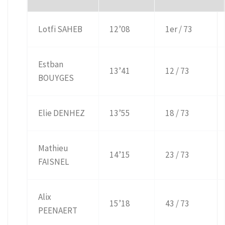
Lotfi SAHEB
12’08
1er / 73
Estban
13’41
12 / 73
BOUYGES
Elie DENHEZ
13’55
18 / 73
Mathieu
14’15
23 / 73
FAISNEL
Alix
15’18
43 / 73
PEENAERT