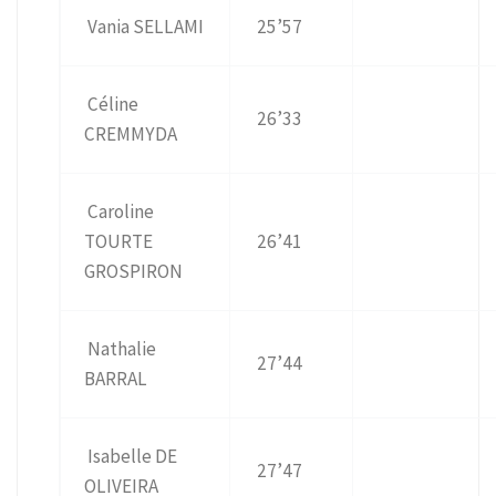
Vania SELLAMI
25’57
Céline
26’33
CREMMYDA
Caroline
TOURTE
26’41
GROSPIRON
Nathalie
27’44
BARRAL
Isabelle DE
27’47
OLIVEIRA