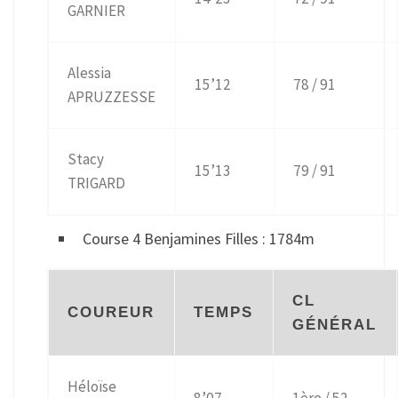
GARNIER
Alessia
15’12
78 / 91
APRUZZESSE
Stacy
15’13
79 / 91
TRIGARD
Course 4 Benjamines Filles : 1784m
CL
COUREUR
TEMPS
GÉNÉRAL
Héloïse
8’07
1ère / 52