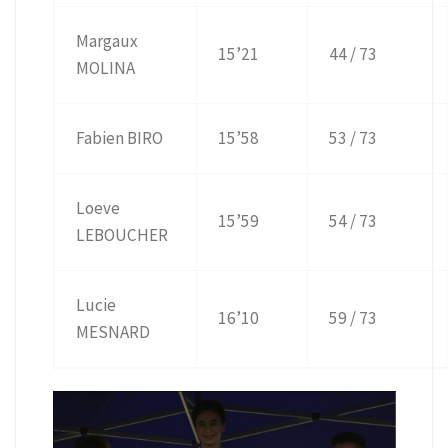
Margaux
15’21
44 / 73
MOLINA
Fabien BIRO
15’58
53 / 73
Loeve
15’59
54 / 73
LEBOUCHER
Lucie
16’10
59 / 73
MESNARD