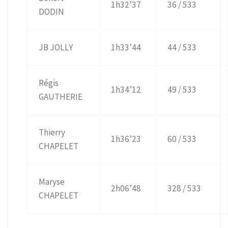
1h32’37
36 / 533
DODIN
JB JOLLY
1h33’44
44 / 533
Régis
1h34’12
49 / 533
GAUTHERIE
Thierry
1h36’23
60 / 533
CHAPELET
Maryse
2h06’48
328 / 533
CHAPELET