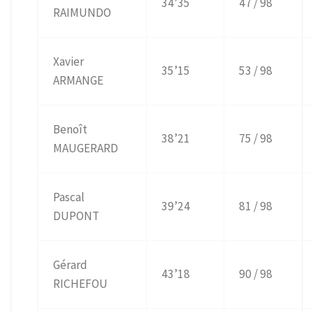
34’35
47 / 98
RAIMUNDO
Xavier
35’15
53 / 98
ARMANGE
Benoît
38’21
75 / 98
MAUGERARD
Pascal
39’24
81 / 98
DUPONT
Gérard
43’18
90 / 98
RICHEFOU