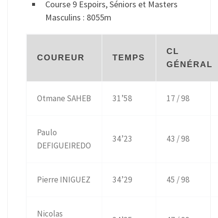
Course 9 Espoirs, Séniors et Masters
Masculins : 8055m
CL
COUREUR
TEMPS
GÉNÉRAL
Otmane SAHEB
31’58
17 / 98
Paulo
34’23
43 / 98
DEFIGUEIREDO
Pierre INIGUEZ
34’29
45 / 98
Nicolas