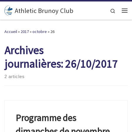
Passer au contenu
Athletic Brunoy Club
Search
Accueil
»
2017
»
octobre
»
26
Archives
journalières:
26/10/2017
2 articles
Programme des
dimanches de novembre