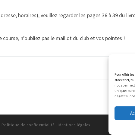
dresse, horaires), veuillez regarder les pages 36 à 39 du livr
course, n’oubliez pas le maillot du club et vos pointes !
Pour offrir le
stocker et/ou
nous permettr
uniques sur c
négatif sur c
Ac
-
Politique de confidentialité
-
Mentions légales