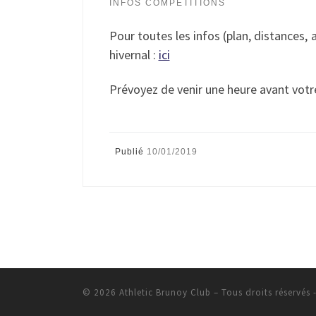
INFOS COMPÉTITIONS
Pour toutes les infos (plan, distances, a
hivernal :
ici
Prévoyez de venir une heure avant votre 
Publié
10/01/2019
© 2026
Athletic Brunoy Club
– Tous droits réservés