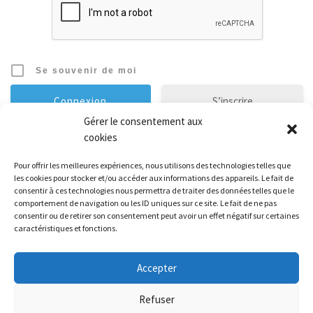
Se souvenir de moi
S’inscrire
Gérer le consentement aux
cookies
Mot de passe oublié ?
Pour offrir les meilleures expériences, nous utilisons des technologies telles que
les cookies pour stocker et/ou accéder aux informations des appareils. Le fait de
Évènements à venir
consentir à ces technologies nous permettra de traiter des données telles que le
comportement de navigation ou les ID uniques sur ce site. Le fait de ne pas
consentir ou de retirer son consentement peut avoir un effet négatif sur certaines
Il n’y a pas de évènements à venir.
caractéristiques et fonctions.
Accepter
© 2026
Athletic Brunoy Club
– Tous droits réservés
-
Politique de
Refuser
confidentialité
-
Mentions légales