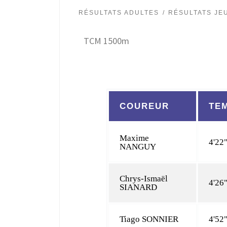
RÉSULTATS ADULTES
RÉSULTATS JE
TCM 1500m
COUREUR
TE
Maxime
4'22
NANGUY
Chrys-Ismaël
4'26
SIANARD
Tiago SONNIER
4'52