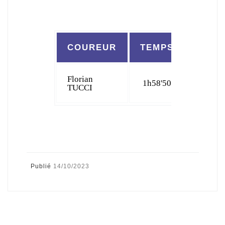
COUREUR
TEMPS
CLAS
Florian
1h58'50
189
TUCCI
Publié
14/10/2023