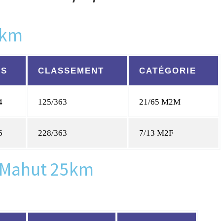
5km
PS
CLASSEMENT
CATÉGORIE
4
125/363
21/65 M2M
6
228/363
7/13 M2F
 Mahut 25km