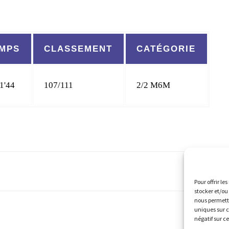
MPS
CLASSEMENT
CATÉGORIE
1'44
107/111
2/2 M6M
Pour offrir le
stocker et/ou
nous permettr
uniques sur c
négatif sur c