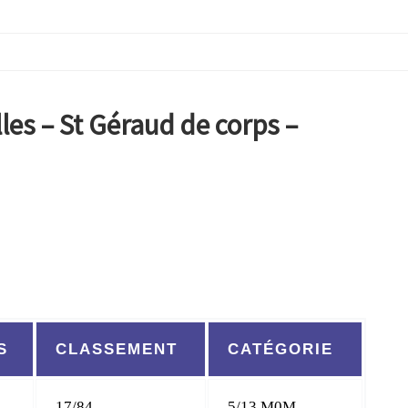
les – St Géraud de corps –
S
CLASSEMENT
CATÉGORIE
17/84
5/13 M0M