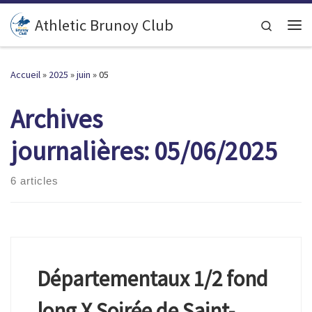
Passer au contenu
Athletic Brunoy Club
Search
Accueil
»
2025
»
juin
»
05
Archives
journalières:
05/06/2025
6 articles
Départementaux 1/2 fond
long X Soirée de Saint-