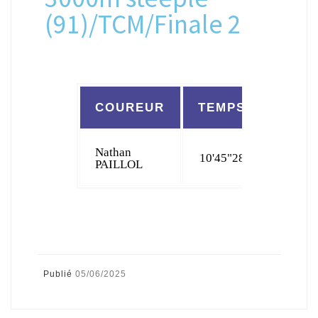
(91)/TCM/Finale 2
COUREUR
TEMPS
CLAS
Nathan
10'45"28
PAILLOL
Publié
05/06/2025