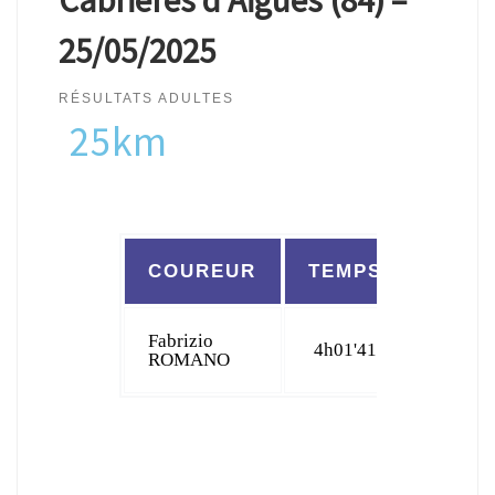
25/05/2025
RÉSULTATS ADULTES
25km
COUREUR
TEMPS
CLAS
Fabrizio
4h01'41
14
ROMANO