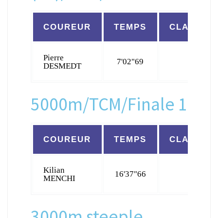
COUREUR
TEMPS
CLASSEM
Pierre
7'02"69
12/19
DESMEDT
5000m/TCM/Finale 1
COUREUR
TEMPS
CLASSEM
Kilian
16'37"66
16/25
MENCHI
3000m steeple