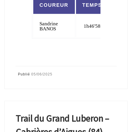
COUREUR
TEMPS
CLAS
Sandrine
1h46'58
12
BANOS
Publié
05/06/2025
Trail du Grand Luberon –
Cabrières d’Aigues (84) –