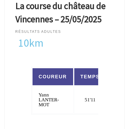
La course du château de
Vincennes – 25/05/2025
RÉSULTATS ADULTES
10km
COUREUR
TEMPS
CLAS
Yann
LANTER-
51'11
162
MOT