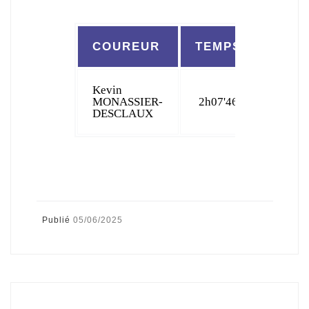
COUREUR
TEMPS
CLA
Kevin
MONASSIER-
2h07'46
5
DESCLAUX
Publié
05/06/2025