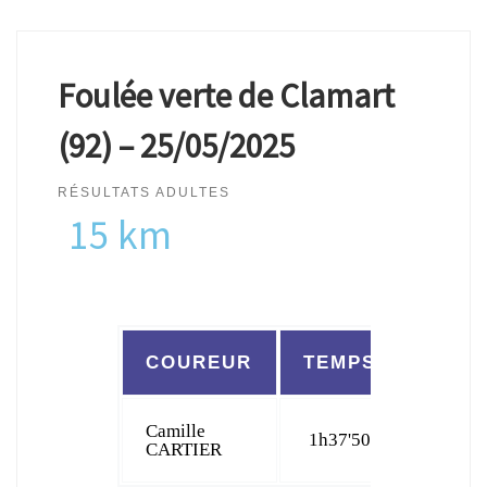
Foulée verte de Clamart
(92) – 25/05/2025
RÉSULTATS ADULTES
15 km
COUREUR
TEMPS
CLAS
Camille
1h37'50
44
CARTIER