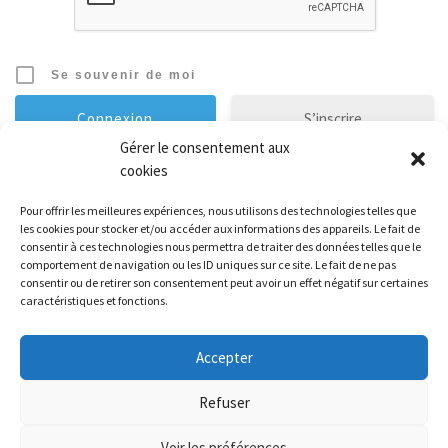
Se souvenir de moi
S’inscrire
Gérer le consentement aux
cookies
Mot de passe oublié ?
Pour offrir les meilleures expériences, nous utilisons des technologies telles que
les cookies pour stocker et/ou accéder aux informations des appareils. Le fait de
Évènements à venir
consentir à ces technologies nous permettra de traiter des données telles que le
comportement de navigation ou les ID uniques sur ce site. Le fait de ne pas
consentir ou de retirer son consentement peut avoir un effet négatif sur certaines
Il n’y a pas de évènements à venir.
caractéristiques et fonctions.
Accepter
© 2026
Athletic Brunoy Club
– Tous droits réservés
-
Politique de
Refuser
confidentialité
-
Mentions légales
Voir les préférences