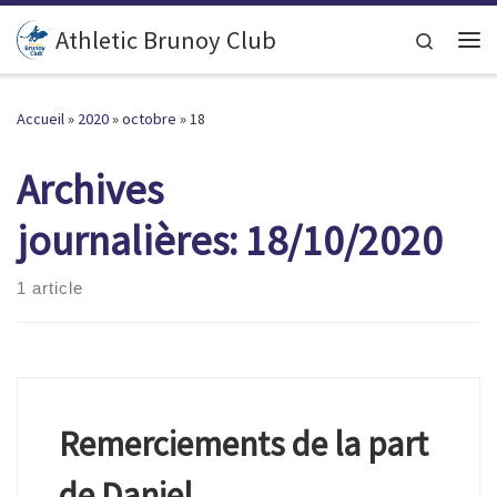
Passer au contenu
Athletic Brunoy Club
Search
Accueil
»
2020
»
octobre
»
18
Archives
journalières:
18/10/2020
1 article
Remerciements de la part
de Daniel