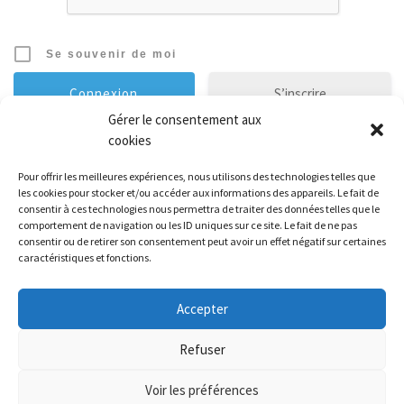
Se souvenir de moi
S’inscrire
Gérer le consentement aux
cookies
Mot de passe oublié ?
Pour offrir les meilleures expériences, nous utilisons des technologies telles que
les cookies pour stocker et/ou accéder aux informations des appareils. Le fait de
Évènements à venir
consentir à ces technologies nous permettra de traiter des données telles que le
comportement de navigation ou les ID uniques sur ce site. Le fait de ne pas
consentir ou de retirer son consentement peut avoir un effet négatif sur certaines
Il n’y a pas de évènements à venir.
caractéristiques et fonctions.
Accepter
© 2026
Athletic Brunoy Club
– Tous droits réservés
-
Politique de
Refuser
confidentialité
-
Mentions légales
Voir les préférences