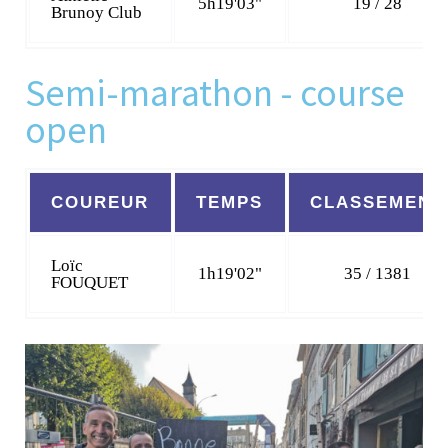
5h19'03"
19 / 28
Brunoy Club
Semi-marathon - course
open
COUREUR
TEMPS
CLASSEMENT
Loïc
1h19'02"
35 / 1381
FOUQUET