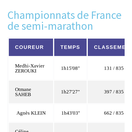
Championnats de France
de semi-marathon
COUREUR
TEMPS
CLASSEMEN
Medhi-Xavier
1h15'08"
131 / 835
ZEROUKI
Otmane
1h27'27"
397 / 835
SAHEB
Agnès KLEIN
1h43'03''
662 / 835
Céline