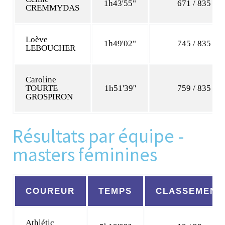
1h43'55"
671 / 835
CREMMYDAS
Loève
1h49'02"
745 / 835
LEBOUCHER
Caroline
TOURTE
1h51'39''
759 / 835
GROSPIRON
Résultats par équipe -
masters féminines
COUREUR
TEMPS
CLASSEMENT
Athlétic