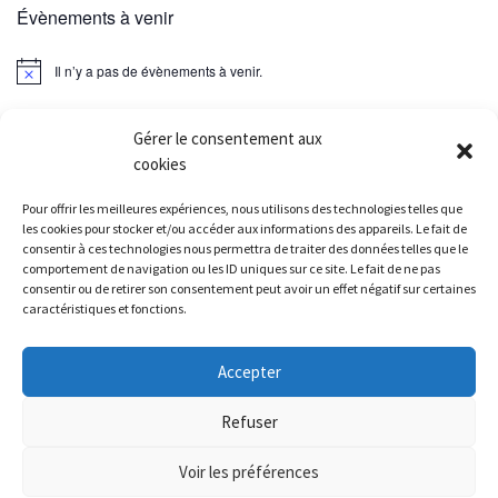
Évènements à venir
Il n’y a pas de évènements à venir.
Gérer le consentement aux
cookies
Parcourir les articles
Article précédent
Pour offrir les meilleures expériences, nous utilisons des technologies telles que
RAPPEL : AG VENDREDI 20/092019
les cookies pour stocker et/ou accéder aux informations des appareils. Le fait de
consentir à ces technologies nous permettra de traiter des données telles que le
comportement de navigation ou les ID uniques sur ce site. Le fait de ne pas
RETOUR À LA LISTE DES
consentir ou de retirer son consentement peut avoir un effet négatif sur certaines
caractéristiques et fonctions.
Ar
INSCRIPTIONS : DERNIÈRE LIMITE MARDI 01/10/2019
Accepter
© 2026
Athletic Brunoy Club
– Tous droits réservés
-
Politique de
Refuser
confidentialité
-
Mentions légales
Voir les préférences