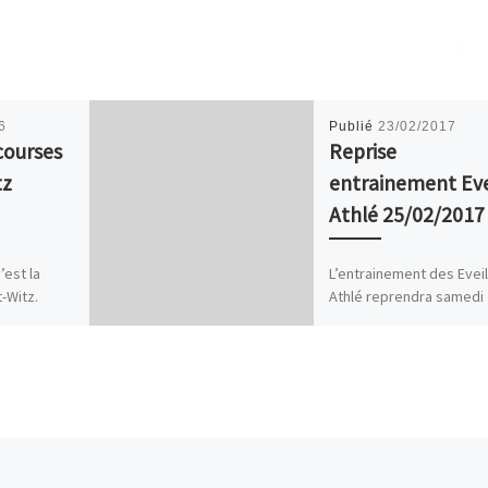
6
Publié
23/02/2017
courses
Reprise
tz
entrainement Eve
Athlé 25/02/2017
’est la
L’entrainement des Evei
t-Witz.
Athlé reprendra samedi
scrits.
février au stade municip
es : 5km :
15h00 à 16h30 avec Théo
et Kevin. Bonne reprise !