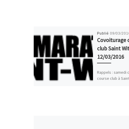
Publié
09/03/201
Covoiturage 
club Saint Wi
12/03/2016
Rappels : samedi c
course club à Sain
Nous sommes 22 in
Horaires des cours
14h00 10km : […]