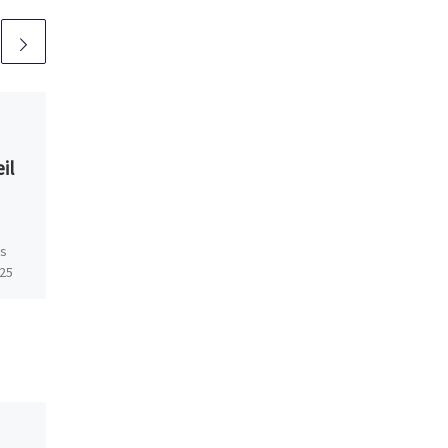
Publié
07/01/2017
Progamme pour
il
dimanches de janvier
!
ls
Programme proposé par Mad
 25
: planning-seance-janvier-
al de
2017
phile