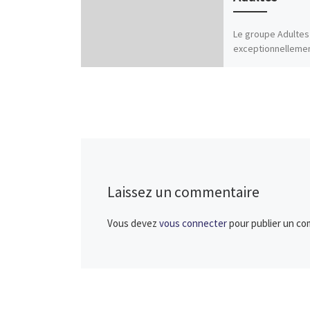
Le groupe Adultes
exceptionnelleme
entrainement en f
Mad mardi 20 juin.
vous à 19h15 au n
parking Napoléon 
Laissez un commentaire
Vous devez
vous connecter
pour publier un co