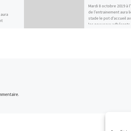
Mardi 8 octobre 2019 à l
de l’entrainement aura l
 aura
stade le pot d’accueil a
nt
les nouveaux adhérents.
orêt avec
Chacun apportera sa […
 Rendez-
iveau du
en forêt.
mmentaire.