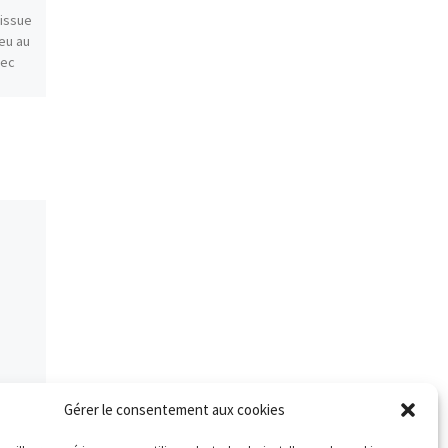
’issue
Chers adhérents, En l’état
ieu au
actuel, seules les catégories
vec
suivantes peuvent reprendre
les entraînements au stade :
]
Ecole d’Athlé Poussins
Benjamins Minimes Cadets
[…]
Gérer le consentement aux cookies