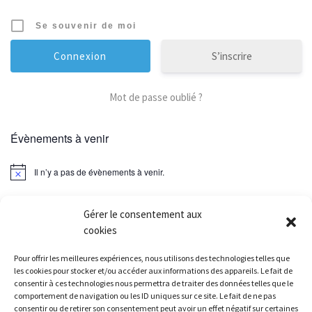
Se souvenir de moi
S’inscrire
Mot de passe oublié ?
Évènements à venir
Il n’y a pas de évènements à venir.
Gérer le consentement aux
cookies
Parcourir les articles
Article précédent
Pour offrir les meilleures expériences, nous utilisons des technologies telles que
RÉSULTATS SEMI DE REIGATE 15/09/2019
les cookies pour stocker et/ou accéder aux informations des appareils. Le fait de
consentir à ces technologies nous permettra de traiter des données telles que le
comportement de navigation ou les ID uniques sur ce site. Le fait de ne pas
RETOUR À LA LISTE DES
consentir ou de retirer son consentement peut avoir un effet négatif sur certaines