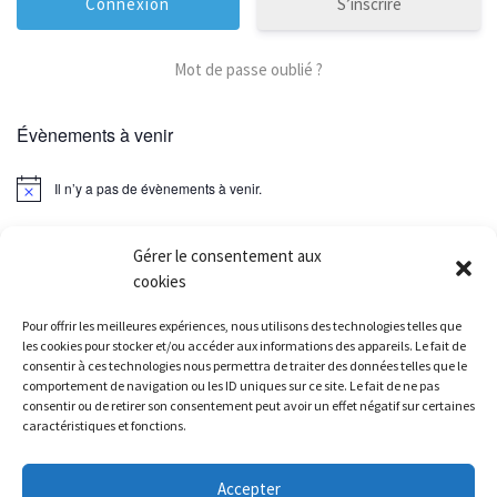
S’inscrire
Mot de passe oublié ?
Évènements à venir
Il n’y a pas de évènements à venir.
Gérer le consentement aux
cookies
Parcourir les articles
Article précédent
Pour offrir les meilleures expériences, nous utilisons des technologies telles que
INFOS MEETING DE VIRY CHATILLON DU 23/11/2019
les cookies pour stocker et/ou accéder aux informations des appareils. Le fait de
consentir à ces technologies nous permettra de traiter des données telles que le
comportement de navigation ou les ID uniques sur ce site. Le fait de ne pas
RETOUR À LA LISTE DES
consentir ou de retirer son consentement peut avoir un effet négatif sur certaines
caractéristiques et fonctions.
Ar
INVITATION SOIRÉE DES RÉCOMPENSES SPORTIVES 2019
Accepter