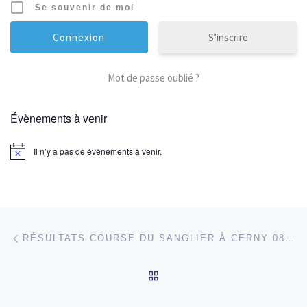
Se souvenir de moi
S’inscrire
Mot de passe oublié ?
Évènements à venir
Il n’y a pas de évènements à venir.
Parcourir les articles
Article précédent
RÉSULTATS COURSE DU SANGLIER À CERNY 08/05/2015, SARABANDE DES FILLES DE LA ROCHELLE 09/05/2015
RETOUR À LA LISTE DES
Ar