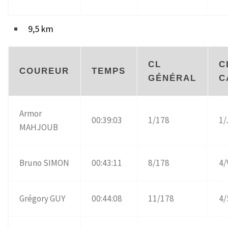
9,5 km
CL
C
COUREUR
TEMPS
GÉNÉRAL
C
Armor
00:39:03
1/178
1
MAHJOUB
Bruno SIMON
00:43:11
8/178
4
Grégory GUY
00:44:08
11/178
4