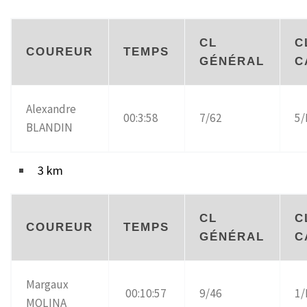
CL
C
COUREUR
TEMPS
GÉNÉRAL
C
Alexandre
00:3:58
7/62
5
BLANDIN
3 km
CL
C
COUREUR
TEMPS
GÉNÉRAL
C
Margaux
00:10:57
9/46
1
MOLINA