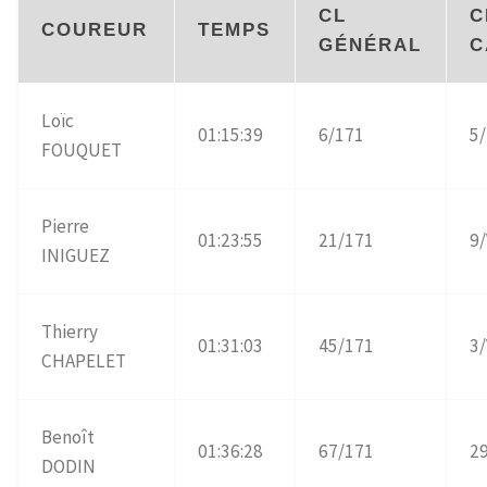
CL
C
COUREUR
TEMPS
GÉNÉRAL
C
Loïc
01:15:39
6/171
5
FOUQUET
Pierre
01:23:55
21/171
9
INIGUEZ
Thierry
01:31:03
45/171
3
CHAPELET
Benoît
01:36:28
67/171
2
DODIN