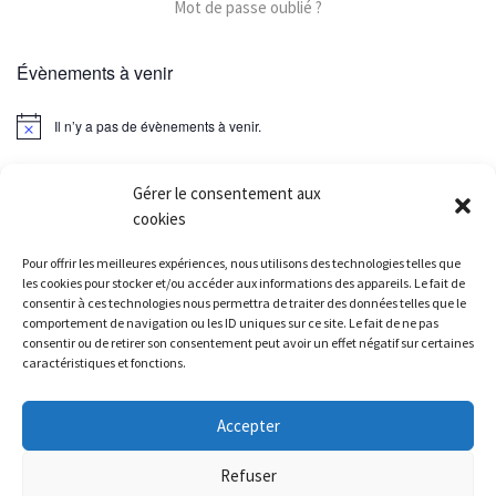
Mot de passe oublié ?
Évènements à venir
Il n’y a pas de évènements à venir.
Gérer le consentement aux
cookies
Parcourir les articles
Article précédent
Pour offrir les meilleures expériences, nous utilisons des technologies telles que
LA FOULÉE IMPÉRIALE – FONTAINEBLEAU – 06/04/2025
les cookies pour stocker et/ou accéder aux informations des appareils. Le fait de
consentir à ces technologies nous permettra de traiter des données telles que le
comportement de navigation ou les ID uniques sur ce site. Le fait de ne pas
RETOUR À LA LISTE DES
consentir ou de retirer son consentement peut avoir un effet négatif sur certaines
caractéristiques et fonctions.
Ar
CHAMPIONNATS CRSU MAISONS-ALFORT (94) – 10/04/2025
Accepter
© 2026
Athletic Brunoy Club
– Tous droits réservés
-
Politique de
Refuser
confidentialité
-
Mentions légales