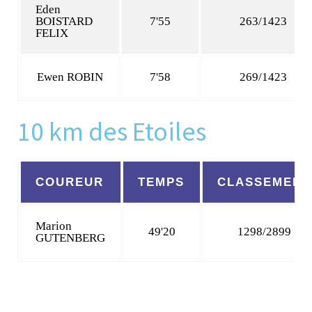
Eden
BOISTARD
7'55
263/1423
FELIX
Ewen ROBIN
7'58
269/1423
10 km des Etoiles
COUREUR
TEMPS
CLASSEMENT
Marion
49'20
1298/2899
GUTENBERG