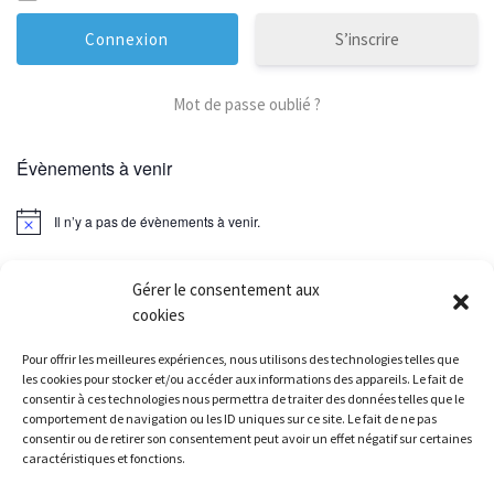
S’inscrire
Mot de passe oublié ?
Évènements à venir
Il n’y a pas de évènements à venir.
Gérer le consentement aux
cookies
Parcourir les articles
Article précédent
Pour offrir les meilleures expériences, nous utilisons des technologies telles que
20,89 DE CROSNE – 15/12/2024
les cookies pour stocker et/ou accéder aux informations des appareils. Le fait de
consentir à ces technologies nous permettra de traiter des données telles que le
comportement de navigation ou les ID uniques sur ce site. Le fait de ne pas
RETOUR À LA LISTE DES
consentir ou de retirer son consentement peut avoir un effet négatif sur certaines
caractéristiques et fonctions.
Ar
TRAIL ÉTOILÉ D’ORCIÈRES – MERLETTE (05) – 11/01/25