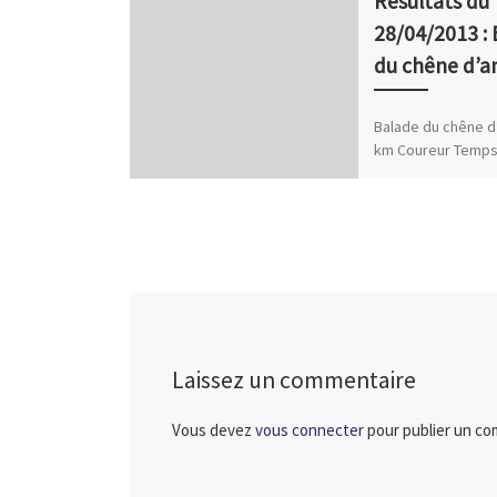
Résultats du
28/04/2013 :
du chêne d’a
Balade du chêne d’
km Coureur Temps 
Cl. catégorie Mari
NARDONE 49’50 132 
49 […]
Laissez un commentaire
Vous devez
vous connecter
pour publier un co