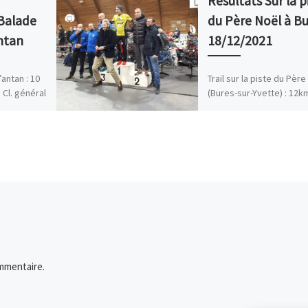
Résultats Sur la p
 Balade
du Père Noël à B
ntan
18/12/2021
antan : 10
Trail sur la piste du Père
Cl. général
(Bures-sur-Yvette) : 12k
e-Ange
300m D+ coureur temps 
/ 346 5 /
général cl catégorie Loï
FOUQUET 50’21 4 […]
mmentaire.