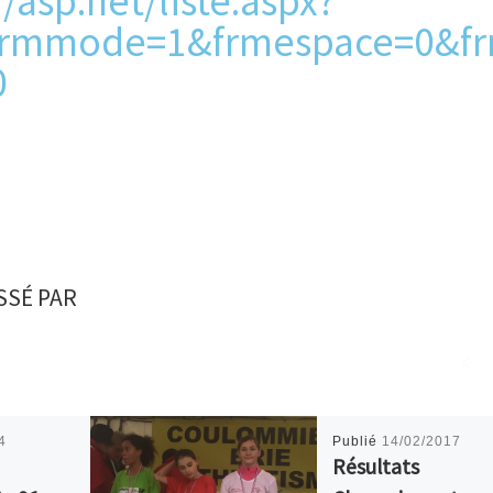
r/asp.net/liste.aspx?
&frmmode=1&frmespace=0&f
0
SSÉ PAR
4
Publié
14/02/2017
Résultats