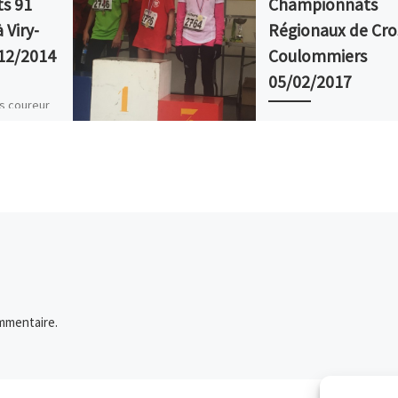
s 91
Championnats
 Viry-
Régionaux de Cro
/12/2014
Coulommiers
05/02/2017
s coureur
 Anna
Match interdépartement
ème Finale
Benjamin(e)s : Benjamine
IDEFON 7″19
2840m : Département 91 
– […]
2ème/8 Coureur Temps C
général Héloïse ROQUIE
11’39 3 / 103 […]
mmentaire.