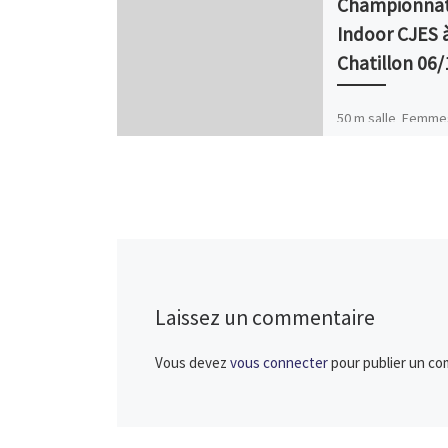
Championnat
Indoor CJES à
Chatillon 06
50 m salle Femme
temps classement
FROIDEFON 7″18 5
1 – CAF Anna FRO
2ème Semi finale 
Laissez un commentaire
Vous devez
vous connecter
pour publier un co