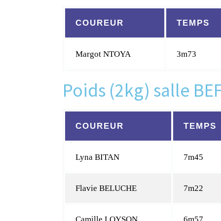
COUREUR
TEMPS
Margot NTOYA
3m73
Poids (2kg) salle BEF
COUREUR
TEMPS
Lyna BITAN
7m45
Flavie BELUCHE
7m22
Camille LOYSON
6m57