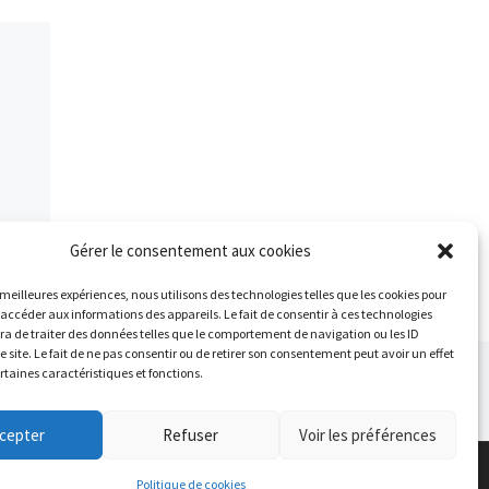
Gérer le consentement aux cookies
s meilleures expériences, nous utilisons des technologies telles que les cookies pour
 accéder aux informations des appareils. Le fait de consentir à ces technologies
a de traiter des données telles que le comportement de navigation ou les ID
e site. Le fait de ne pas consentir ou de retirer son consentement peut avoir un effet
Ar
ertaines caractéristiques et fonctions.
 ARTICLES
MODIFS : ENTRAINEMENTS PENDANT LES VACANCES SCOLAIRES DE FÉVRIER 2021
cepter
Refuser
Voir les préférences
Politique de cookies