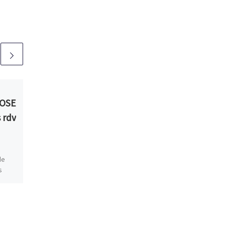
Publié
18/01/2017
ROSE
Voeux 2017
 rdv
Les membres du CODIR de
l’Athletic Brunoy Club vous
souhaite une excellente
de
année 2017 !
s
ous
ison