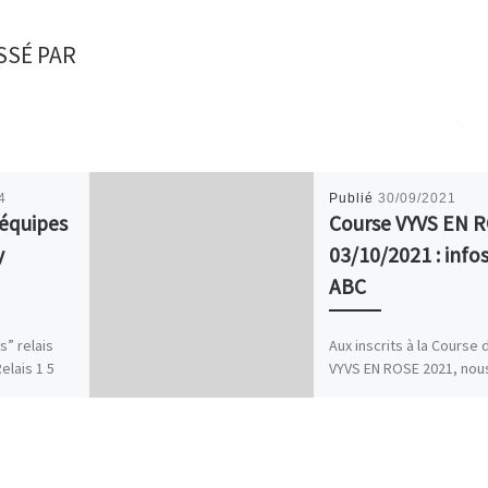
SSÉ PAR
4
Publié
30/09/2021
 équipes
Course VYVS EN 
y
03/10/2021 : infos
ABC
s” relais
Aux inscrits à la Course 
elais 1 5
VYVS EN ROSE 2021, nou
Relais 2 10
vous donnons rendez-v
e Bailly
dimanche à 9h00 à la Ma
ie-Ange […]
Forestière de […]