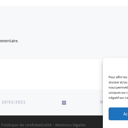
mmentaire.
Pour offrir le
stocker et/ou
nous permettr
uniques sur c
négatif sur c
RETOUR À LA LISTE DES
16/01/2021
Ac
-
Politique de confidentialité
-
Mentions légales