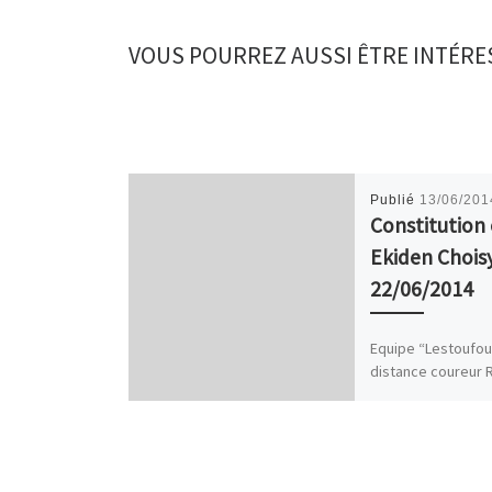
VOUS POURREZ AUSSI ÊTRE INTÉRE
Publié
13/06/201
Constitution
Ekiden Chois
22/06/2014
Equipe “Lestoufou
distance coureur R
km José Carvalho 
km Jean-Christoph
Relais 3 5 km Mar