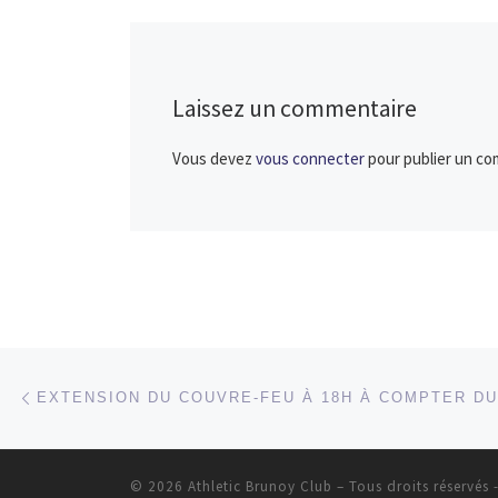
Laissez un commentaire
Vous devez
vous connecter
pour publier un co
Parcourir les articles
Article précédent
EXTENSION DU COUVRE-FEU À 18H À COMPTER DU 
© 2026
Athletic Brunoy Club
– Tous droits réservés