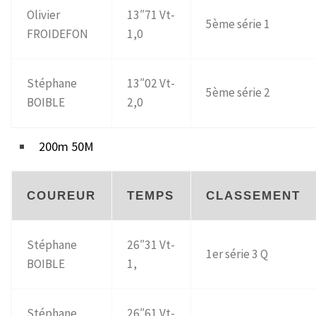
Olivier
13″71 Vt-
5ème série 1
FROIDEFON
1,0
Stéphane
13″02 Vt-
5ème série 2
BOIBLE
2,0
200m 50M
COUREUR
TEMPS
CLASSEMENT
Stéphane
26″31 Vt-
1er série 3 Q
BOIBLE
1,
Stéphane
26″61 Vt-