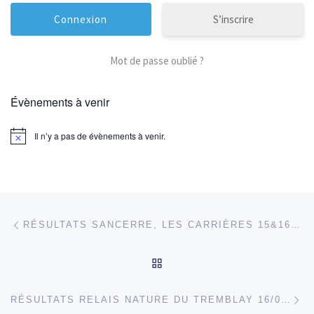
S’inscrire
Mot de passe oublié ?
Évènements à venir
Il n’y a pas de évènements à venir.
Parcourir les articles
Article précédent
RÉSULTATS SANCERRE, LES CARRIÈRES 15&16/06/2019
RETOUR À LA LISTE DES
Ar
RÉSULTATS RELAIS NATURE DU TREMBLAY 16/06/2019