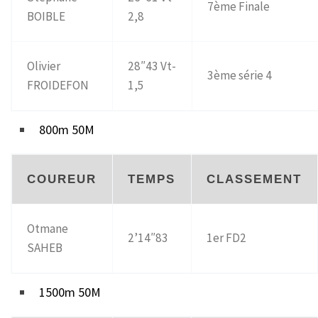
7ème Finale
BOIBLE
2,8
Olivier
28″43 Vt-
3ème série 4
FROIDEFON
1,5
800m 50M
COUREUR
TEMPS
CLASSEMENT
Otmane
2’14″83
1er FD2
SAHEB
1500m 50M