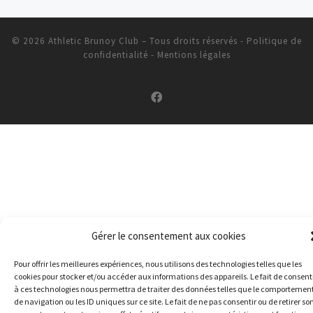
© 2026
Athletic Brunoy Club
– Tous droits réservés
-
Politique de
confidentialité
-
Mentions légales
Gérer le consentement aux cookies
Pour offrir les meilleures expériences, nous utilisons des technologies telles que les
cookies pour stocker et/ou accéder aux informations des appareils. Le fait de consent
à ces technologies nous permettra de traiter des données telles que le comportemen
de navigation ou les ID uniques sur ce site. Le fait de ne pas consentir ou de retirer so