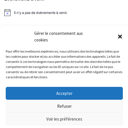
Il n’y a pas de évènements à venir.
Gérer le consentement aux
cookies
Parcourir les articles
Article précédent
RETOUR SUR AMBAZAC
Pour offrir les meilleures expériences, nous utilisons des technologies telles que
les cookies pour stocker et/ou accéder aux informations des appareils. Le fait de
consentir à ces technologies nous permettra de traiter des données telles que le
RETOUR À LA LISTE DES
comportement de navigation ou les ID uniques sur ce site. Le fait de ne pas
consentir ou de retirer son consentement peut avoir un effet négatif sur certaines
Ar
caractéristiques et fonctions.
RÉSULTATS MELUN 05/06 – LAVOIRS, MOULIN BREUILLET ET VINCENNES 07/06/2015
Accepter
© 2026
Athletic Brunoy Club
– Tous droits réservés
-
Politique de
Refuser
confidentialité
-
Mentions légales
Voir les préférences