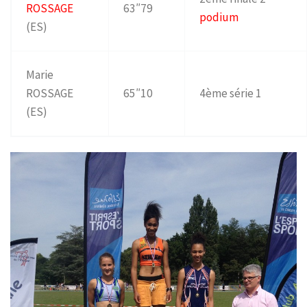
ROSSAGE
63″79
podium
(ES)
Marie
ROSSAGE
65″10
4ème série 1
(ES)