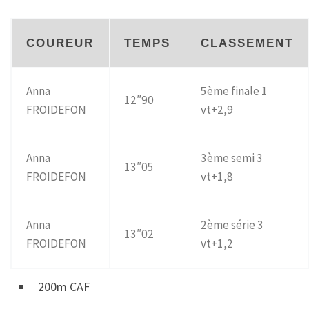
COUREUR
TEMPS
CLASSEMENT
Anna
5ème finale 1
12″90
FROIDEFON
vt+2,9
Anna
3ème semi 3
13″05
FROIDEFON
vt+1,8
Anna
2ème série 3
13″02
FROIDEFON
vt+1,2
200m CAF