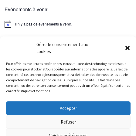
Évènements à venir
Il n’y a pas de évènements à venir.
Gérer le consentement aux
cookies
Parcourir les articles
Article précédent
ENTRAINEMENT DE JEUDI 07/07/2016
Pour offrir les meilleures expériences, nous utilisons des technologies telles que
les cookies pour stocker et/ou accéder aux informations des appareils. Le fait de
consentir à ces technologies nous permettra de traiter des données telles que le
RETOUR À LA LISTE DES
comportement de navigation ou les ID uniques sur ce site. Le fait de ne pas
consentir ou de retirer son consentement peut avoir un effet négatif sur certaines
Ar
caractéristiques et fonctions.
RÉSULTATS TRAIL DES EVOISSONS, DE L’ESPÉROU 03/07/2016
Accepter
© 2026
Athletic Brunoy Club
– Tous droits réservés
-
Politique de
Refuser
confidentialité
-
Mentions légales
Voir les préférences