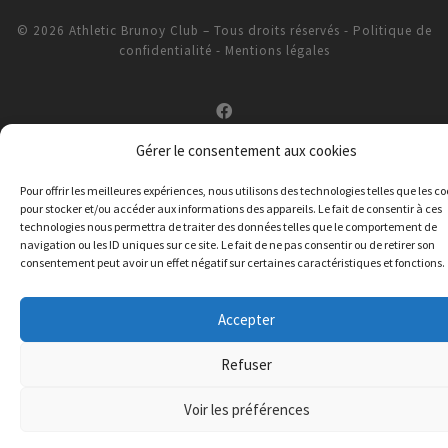
© 2026
Athletic Brunoy Club
– Tous droits réservés
-
Politique de
confidentialité
-
Mentions légales
Gérer le consentement aux cookies
Pour offrir les meilleures expériences, nous utilisons des technologies telles que les co
pour stocker et/ou accéder aux informations des appareils. Le fait de consentir à ces
technologies nous permettra de traiter des données telles que le comportement de
navigation ou les ID uniques sur ce site. Le fait de ne pas consentir ou de retirer son
consentement peut avoir un effet négatif sur certaines caractéristiques et fonctions.
Accepter
Refuser
Voir les préférences