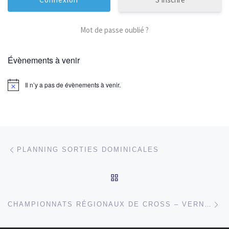
Mot de passe oublié ?
Évènements à venir
Il n’y a pas de évènements à venir.
Parcourir les articles
Article précédent
PLANNING SORTIES DOMINICALES
RETOUR À LA LISTE DES
Ar
CHAMPIONNATS RÉGIONAUX DE CROSS – VERNEUIL SUR SEINE 25/01/2015