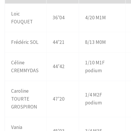
Loïc
36’04
4/20 M1M
FOUQUET
Frédéric SOL
44’21
8/13 M0M
Céline
1/10 M1F
44’42
CREMMYDAS
podium
Caroline
1/4 M2F
TOURTE
47’20
podium
GROSPIRON
Vania
48’03
3/4 M3F