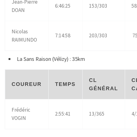
Jean-Pierre
6:46:25
153/303
58
DOAN
Nicolas
7:14:58
203/303
75
RAIMUNDO
La Sans Raison (Vélizy) : 35km
CL
C
COUREUR
TEMPS
GÉNÉRAL
C
Frédéric
2:55:41
13/365
4/
VOGIN