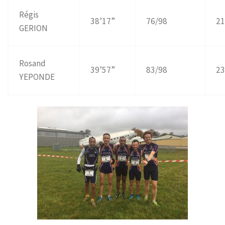
Régis
38’17”
76/98
21
GERION
Rosand
39’57”
83/98
23
YEPONDE