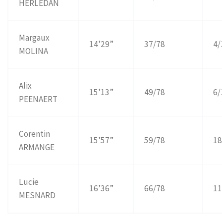
HERLEDAN
Margaux
14’29”
37/78
4/
MOLINA
Alix
15’13”
49/78
6/
PEENAERT
Corentin
15’57”
59/78
18
ARMANGE
Lucie
16’36”
66/78
11
MESNARD