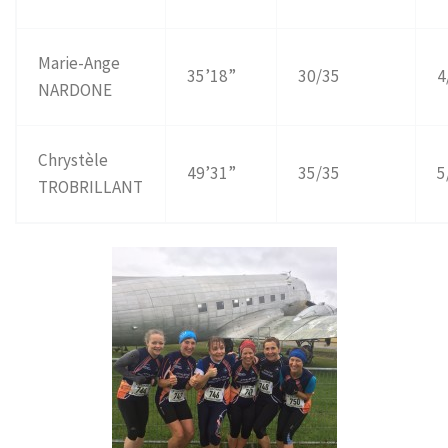
Marie-Ange
35’18”
30/35
4
NARDONE
Chrystèle
49’31”
35/35
5
TROBRILLANT