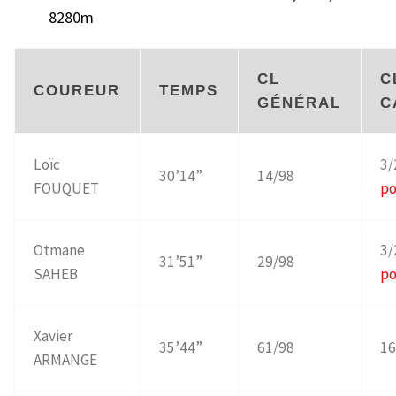
8280m
CL
C
COUREUR
TEMPS
GÉNÉRAL
C
Loïc
3/
30’14”
14/98
FOUQUET
p
Otmane
3/
31’51”
29/98
SAHEB
p
Xavier
35’44”
61/98
16
ARMANGE