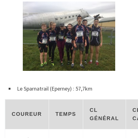
Le Sparnatrail (Eperney) : 57,7km
CL
C
COUREUR
TEMPS
GÉNÉRAL
C