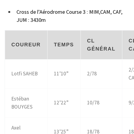
Cross de l’Aérodrome Course 3 : MIM,CAM, CAF,
JUM : 3430m
CL
C
COUREUR
TEMPS
GÉNÉRAL
C
2/
Lotfi SAHEB
11’10”
2/78
C
Estéban
12’22”
10/78
9/
BOUYGES
Axel
13’25”
18/78
18