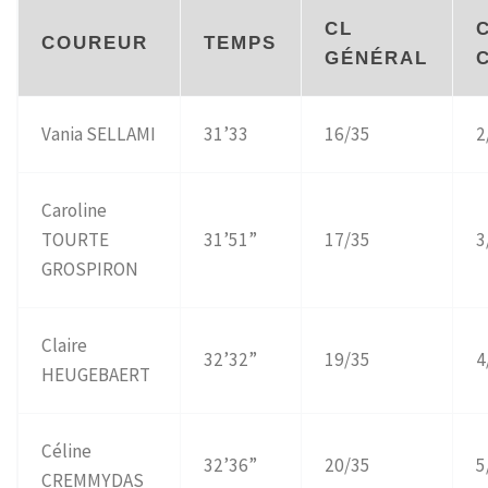
CL
COUREUR
TEMPS
GÉNÉRAL
Vania SELLAMI
31’33
16/35
2
Caroline
TOURTE
31’51”
17/35
3
GROSPIRON
Claire
32’32”
19/35
4
HEUGEBAERT
Céline
32’36”
20/35
5
CREMMYDAS