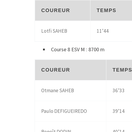
COUREUR
TEMPS
Lotfi SAHEB
11’44
Course 8 ESV M : 8700 m
COUREUR
TEMP
Otmane SAHEB
36’33
Paulo DEFIGUEIREDO
39’14
Benoît DODIN
40’14