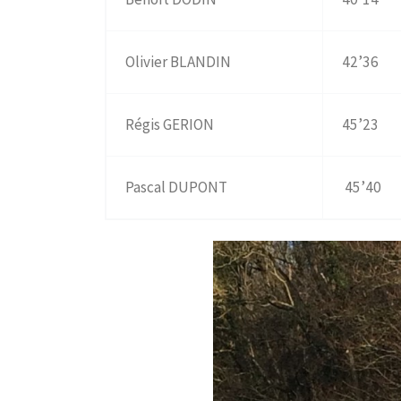
Olivier BLANDIN
42’36
Régis GERION
45’23
Pascal DUPONT
45’40