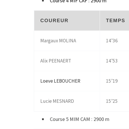
Course 4 MIF CAF : 2900 m
COUREUR
TEMPS
Margaux MOLINA
14’36
Alix PEENAERT
14’53
Loeve LEBOUCHER
15’19
Lucie MESNARD
15’25
Course 5 MIM CAM : 2900 m