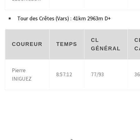
Tour des Crêtes (Vars) : 41km 2963m D+
CL
C
COUREUR
TEMPS
GÉNÉRAL
C
Pierre
8:57:12
77/93
36
INIGUEZ