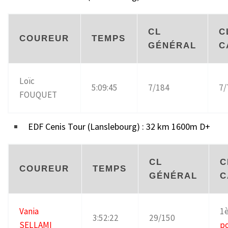
CL
C
COUREUR
TEMPS
GÉNÉRAL
C
Loïc
5:09:45
7/184
7/
FOUQUET
EDF Cenis Tour (Lanslebourg) : 32 km 1600m D+
CL
C
COUREUR
TEMPS
GÉNÉRAL
C
Vania
1è
3:52:22
29/150
SELLAMI
p