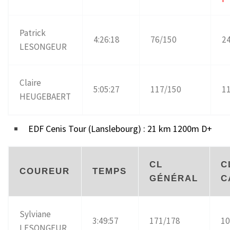
Patrick
4:26:18
76/150
2
LESONGEUR
Claire
5:05:27
117/150
1
HEUGEBAERT
EDF Cenis Tour (Lanslebourg) : 21 km 1200m D+
CL
C
COUREUR
TEMPS
GÉNÉRAL
C
Sylviane
3:49:57
171/178
10
LESONGEUR