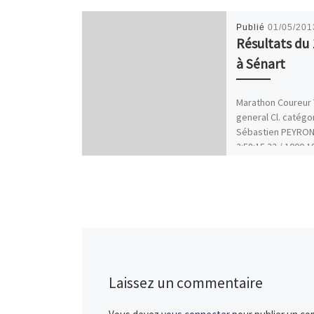
Publié
01/05/201
Résultats du 
à Sénart
Marathon Coureur 
general Cl. catégo
Sébastien PEYRO
2:58:15 32 / 1000 1
Alain COUTANCE 3:1
[…]
Laissez un commentaire