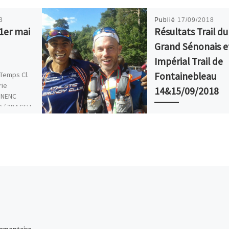
3
Publié
17/09/2018
1er mai
Résultats Trail du
Grand Sénonais e
Impérial Trail de
Temps Cl.
Fontainebleau
rie
14&15/09/2018
NNENC
9 / 284 SEH
8:19 123 /
Trail du Grand Sénonais 
Brennus” : 130km 3160m
coureur temps cl général
catégorie Loïc FOUQUET
15h00’26 2/62 2/23 V1H
podium […]