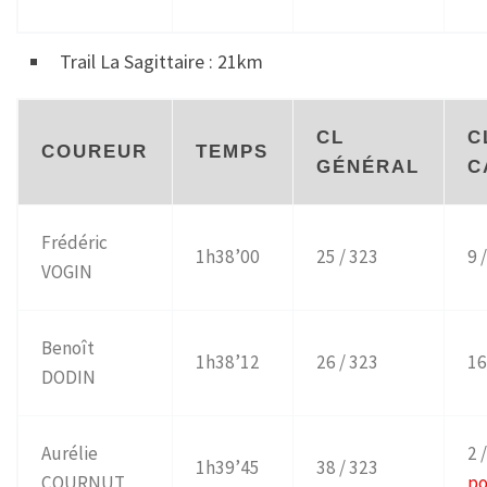
Trail La Sagittaire : 21km
CL
C
COUREUR
TEMPS
GÉNÉRAL
C
Frédéric
1h38’00
25 / 323
9 
VOGIN
Benoît
1h38’12
26 / 323
16
DODIN
Aurélie
2 
1h39’45
38 / 323
COURNUT
p