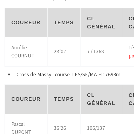
CL
C
COUREUR
TEMPS
GÉNÉRAL
C
Aurélie
1è
28’07
7 / 1368
COURNUT
p
Cross de Massy : course 1 ES/SE/MA H : 7698m
CL
C
COUREUR
TEMPS
GÉNÉRAL
C
Pascal
36’26
106/137
DUPONT