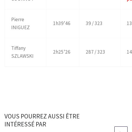
Pierre
1h39’46
39 / 323
13
INIGUEZ
Tiffany
2h25’26
287 / 323
14
SZLAWSKI
VOUS POURREZ AUSSI ÊTRE
INTÉRESSÉ PAR