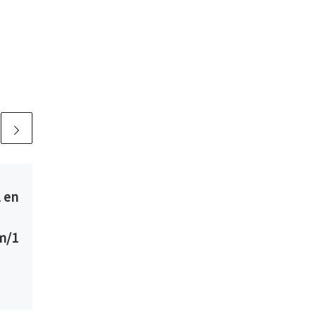
Publié
18/12/2019
 en
Résultats
Championnats
m/1
Indoor 91 à Viry
14&15/12/2019
50m CAF coureur temps
aux
classement Lola SURE