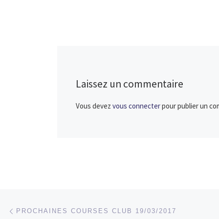
km : Coureur Tem
Laissez un commentaire
Vous devez
vous connecter
pour publier un co
Parcourir les articles
Article précédent
PROCHAINES COURSES CLUB 19/03/2017