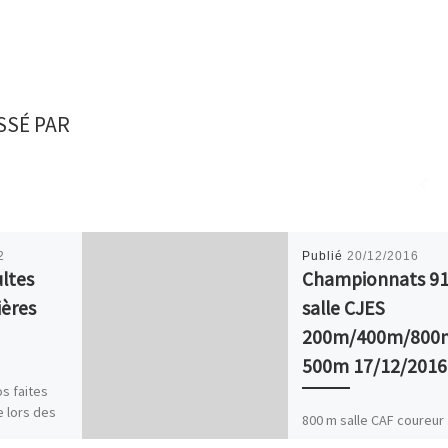
SSÉ PAR
2
Publié
20/12/2016
ultes
Championnats 91
ières
salle CJES
200m/400m/800
500m 17/12/2016
os faites
re lors des
800 m salle CAF coureur
– VeM 6,760
temps classement Marg