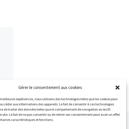
d
ROUSSELOT 7″58 4ème, série
58
8 Q Pauline LEROYER 7″66
AF
3ème, série 10 Lola SURE
ROUSSELOT […]
Gérer le consentement aux cookies
s meilleures expériences, nous utilisons des technologies telles que les cookies pour
 accéder aux informations des appareils. Le fait de consentir à ces technologies
a de traiter des données telles que le comportement de navigation ou les ID
e site. Le fait de ne pas consentir ou de retirer son consentement peut avoir un effet
Ar
ertaines caractéristiques et fonctions.
 ARTICLES
REPRISE ENTRAINEMENT EVEIL ATHLÉ 25/02/2017