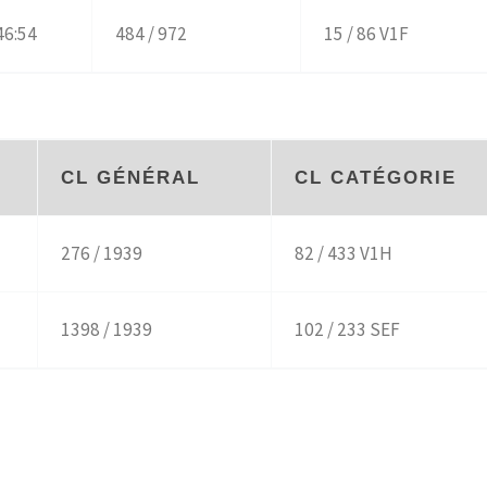
46:54
484 / 972
15 / 86 V1F
CL GÉNÉRAL
CL CATÉGORIE
276 / 1939
82 / 433 V1H
1398 / 1939
102 / 233 SEF