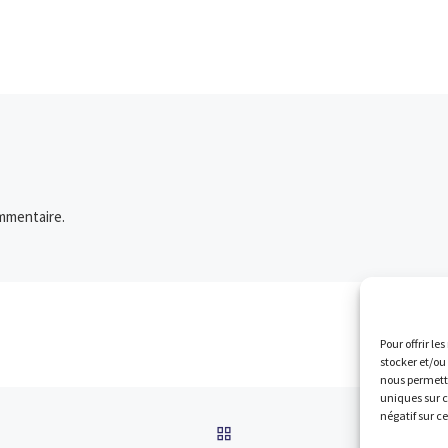
ps […]
MOLINA 2’42”09 5ème F
Loève LEBOUCHER 2’46”
8ème Fd 1500 m salle C
coureur […]
mmentaire.
Pour offrir le
stocker et/ou
nous permettr
uniques sur c
négatif sur c
RETOUR À LA LISTE DES