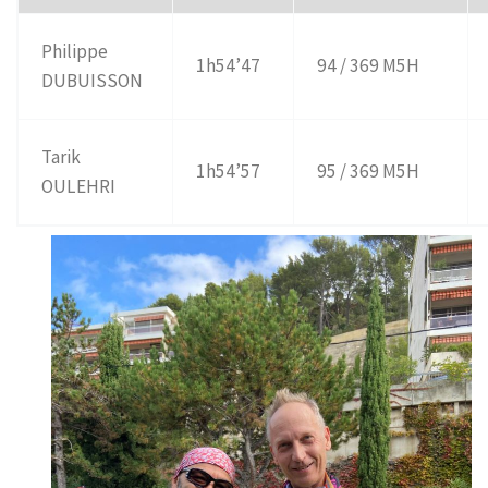
Philippe
1h54’47
94 / 369 M5H
DUBUISSON
Tarik
1h54’57
95 / 369 M5H
OULEHRI