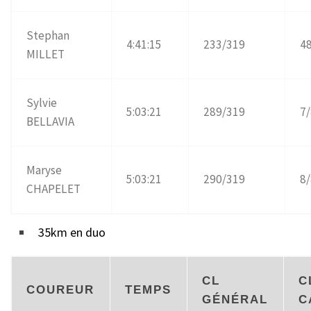
Stephan
4:41:15
233/319
4
MILLET
Sylvie
5:03:21
289/319
7/
BELLAVIA
Maryse
5:03:21
290/319
8/
CHAPELET
35km en duo
CL
C
COUREUR
TEMPS
GÉNÉRAL
C