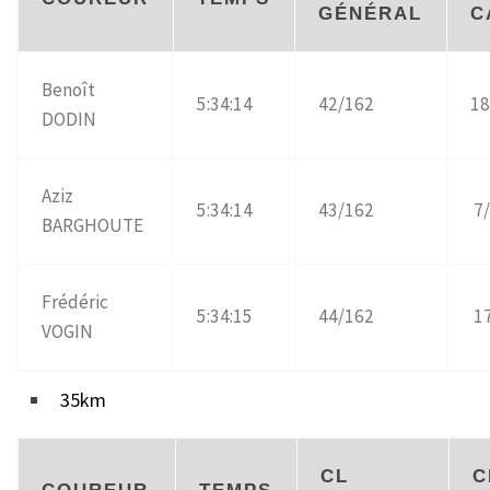
GÉNÉRAL
C
Benoît
5:34:14
42/162
18
DODIN
Aziz
5:34:14
43/162
7/
BARGHOUTE
Frédéric
5:34:15
44/162
17
VOGIN
35km
CL
C