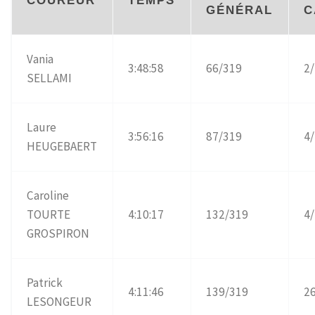
COUREUR
TEMPS
GÉNÉRAL
C
Vania
3:48:58
66/319
2
SELLAMI
Laure
3:56:16
87/319
4
HEUGEBAERT
Caroline
TOURTE
4:10:17
132/319
4
GROSPIRON
Patrick
4:11:46
139/319
2
LESONGEUR