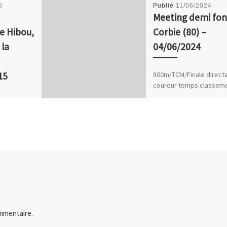
5
Publié
11/06/2024
Meeting demi fon
e Hibou,
Corbie (80) –
la
04/06/2024
800m/TCM/Finale direct
15
coureur temps classem
catégorie Eddy GADON
ibou :
2’12″8 4/4 2/2 MAM
ps Cl
ie
:23:09 10 /
 […]
mmentaire.