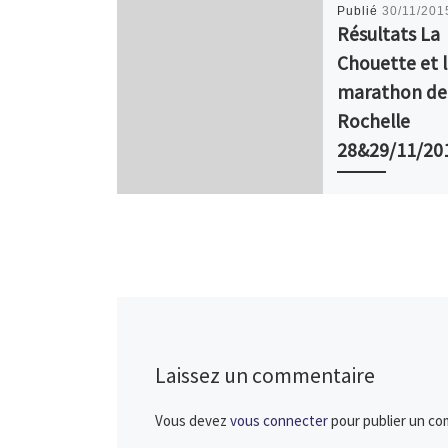
Publié
30/11/201
Résultats La
Chouette et l
marathon de 
Rochelle
28&29/11/20
La Chouette et le H
18km Coureur tem
général Cl catégor
Sébastien GIRARD 1
579 SEM JB JOLLY
Laissez un commentaire
Vous devez
vous connecter
pour publier un co