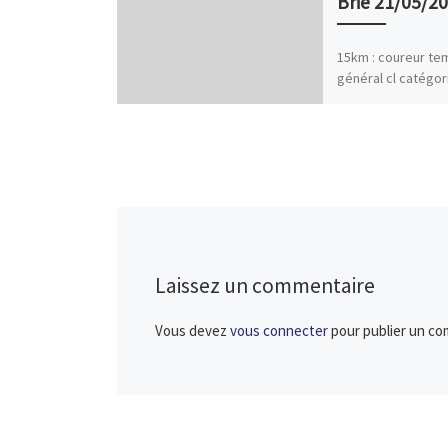
Brie 21/05/2
15km : coureur te
général cl catégor
GERION 1:08:50 42 
BRISELET 1:25:42 1
JACQUEMINET 1:29
Laëtitia GUIGNIER 
Laissez un commentaire
Vous devez
vous connecter
pour publier un co