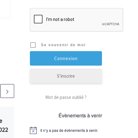
Se souvenir de moi
S’inscrire
Mot de passe oublié ?
Publié
16/11/2015
Évènements à venir
e
Résultats Le Lièvre
022
et la Tortue by Night
Il n’y a pas de évènements à venir.