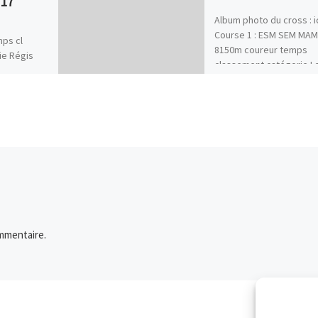
017
Album photo du cross : i
Course 1 : ESM SEM MAM
mps cl
8150m coureur temps
ie Régis
classement catégorie L
Gabriel
FOUQUET 29’09 17 / […]
76 Laure
:43 211
[…]
mmentaire.