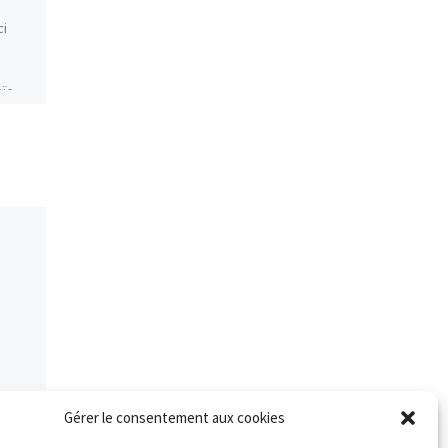
14/11/2015
ci
Le Lièvre et la Tortue (Maisse)
: 19km Coureur temps Cl
oïc
général Cl catégorie Claire
HEUGEBAERT 1:49:10 128 / 278
4 / […]
Gérer le consentement aux cookies