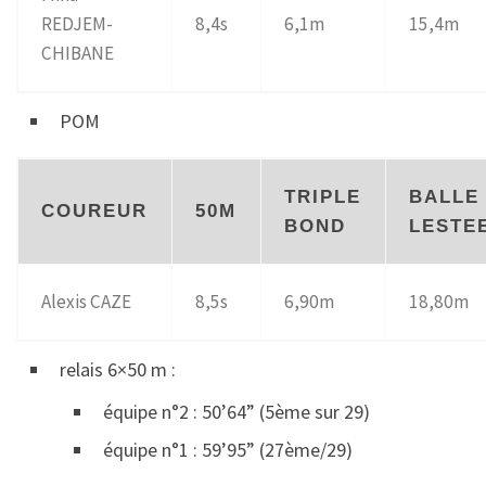
REDJEM-
8,4s
6,1m
15,4m
CHIBANE
POM
TRIPLE
BALLE
COUREUR
50M
BOND
LESTE
Alexis CAZE
8,5s
6,90m
18,80m
relais 6×50 m :
équipe n°2 : 50’64” (5ème sur 29)
équipe n°1 : 59’95” (27ème/29)