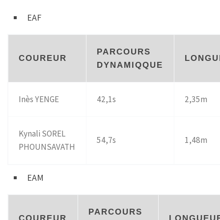
EAF
PARCOURS
COUREUR
LONGU
DYNAMIQQUE
Inès YENGE
42,1s
2,35m
Kynali SOREL
54,7s
1,48m
PHOUNSAVATH
EAM
PARCOURS
COUREUR
LONGUEU