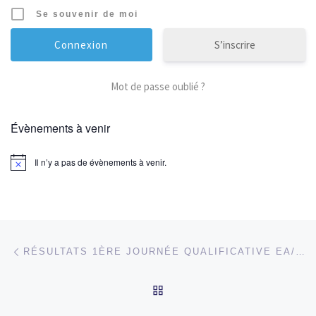
Se souvenir de moi
S’inscrire
Mot de passe oublié ?
Évènements à venir
Il n’y a pas de évènements à venir.
Parcourir les articles
Article précédent
RÉSULTATS 1ÈRE JOURNÉE QUALIFICATIVE EA/PO 17/03/2018 VIRY
RETOUR À LA LISTE DES
Ar