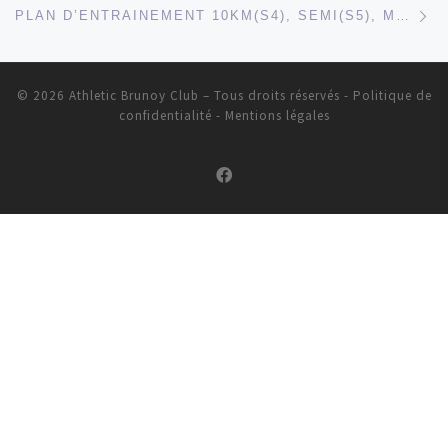
PLAN D’ENTRAINEMENT 10KM(S4), SEMI(S5), MARATHON SÉNART (S6) MT-ST-MICHEL(S3) SEMAINE DU 9/04/2018
© 2026
Athletic Brunoy Club
– Tous droits réservés
-
Politique de
confidentialité
-
Mentions légales