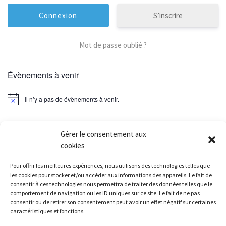
S’inscrire
Mot de passe oublié ?
Évènements à venir
Il n’y a pas de évènements à venir.
Gérer le consentement aux
cookies
Parcourir les articles
Article précédent
INFOS ET QUALIFIÉS POUR LA 1/2 FINALE CHAMPIONNAT DE FRANCE DE CROSS À CERGY 18/02/2018
Pour offrir les meilleures expériences, nous utilisons des technologies telles que
les cookies pour stocker et/ou accéder aux informations des appareils. Le fait de
consentir à ces technologies nous permettra de traiter des données telles que le
RETOUR À LA LISTE DES
comportement de navigation ou les ID uniques sur ce site. Le fait de ne pas
consentir ou de retirer son consentement peut avoir un effet négatif sur certaines
Ar
caractéristiques et fonctions.
RÉSULTATS TRAIL GLAZIG, MAXICROSS ET FOULÉES CHARENTONNAISES 11/02/2018