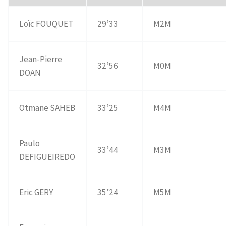
Loïc FOUQUET
29’33
M2M
Jean-Pierre
32’56
M0M
DOAN
Otmane SAHEB
33’25
M4M
Paulo
33’44
M3M
DEFIGUEIREDO
Eric GERY
35’24
M5M