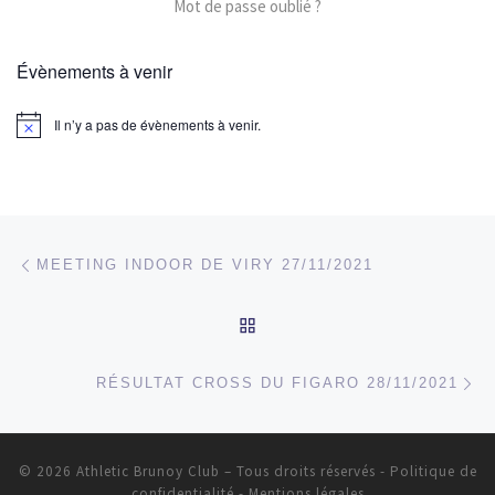
Mot de passe oublié ?
Évènements à venir
Il n’y a pas de évènements à venir.
Parcourir les articles
Article précédent
MEETING INDOOR DE VIRY 27/11/2021
RETOUR À LA LISTE DES
Ar
RÉSULTAT CROSS DU FIGARO 28/11/2021
© 2026
Athletic Brunoy Club
– Tous droits réservés
-
Politique de
confidentialité
-
Mentions légales