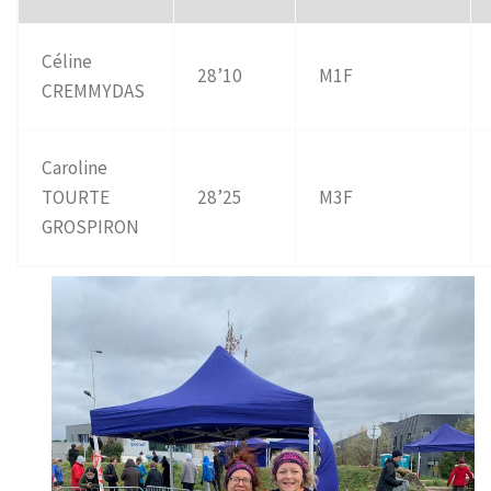
Céline
28’10
M1F
CREMMYDAS
Caroline
TOURTE
28’25
M3F
GROSPIRON