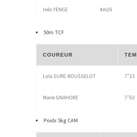
Inès YENGE
4m16
50m TCF
COUREUR
TEM
Lola SURE-ROUSSELOT
7″23
Marie GNAHORE
7″63
Poids 5kg CAM