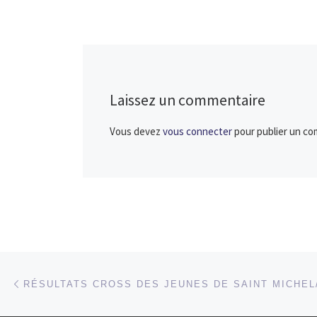
salle BEF Série 4 
temps classement
[…]
Laissez un commentaire
Vous devez
vous connecter
pour publier un co
Parcourir les articles
Article précédent