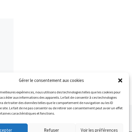
me
DIARRA (84pts) 7,4s 6,42m
EIRA
4,25m Ninon HENIN (77pts)
7,6s 6,07m […]
Gérer le consentement aux cookies
s meilleures expériences, nous utilisons des technologies telles que les cookies pour
 accéder aux informations des appareils. Le fait de consentir à ces technologies
a de traiter des données telles que le comportement de navigation ou les ID
e site. Le fait de ne pas consentir ou de retirer son consentement peut avoir un effet
Ar
ertaines caractéristiques et fonctions.
 ARTICLES
RÉSULTATS CROSS DE LISSES 28/11/2021
cepter
Refuser
Voir les préférences