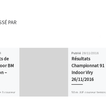
SSÉ PAR
4
Publié
28/11/2016
s de
Résultats
door BM
Championnat 91
on –
Indoor Viry
26/11/2016
e 3 coureur
50 m JUF coureur temps
 catégorie
classement Emilie PERE
74 3/5 50m
7″29 2ème Finale direct 