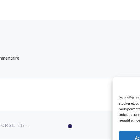
coureur
Emilie PEREIRA 7″32 3è
 catégorie
Semi finale 2 Emilie PER
[…]
mmentaire.
Pour offrir le
stocker et/ou
nous permettr
uniques sur c
négatif sur c
RETOUR À LA LISTE DES
RÉSULTATS CROSS DES JEUNES DE SAINT MICHEL/ORGE 21/11/2021
Ac