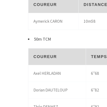
COUREUR
DISTANC
Aymerick CARON
10m58
50m TCM
COUREUR
TEMP
Axel HERLADAN
6″68
Dorian DAUTELOUP
6″82
Théo DENHEZ
6″92