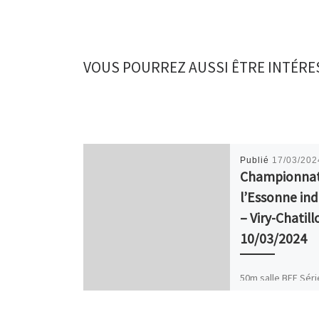
VOUS POURREZ AUSSI ÊTRE INTÉRE
Publié
17/03/202
Championnat
l’Essonne in
– Viry-Chatill
10/03/2024
50m salle BEF Séri
temps classement
Emilie ALTROFF 7″