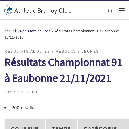
Passer au contenu
Athletic Brunoy Club
Search
Accueil
»
Résultats adultes
»
Résultats Championnat 91 à Eaubonne
21/11/2021
RÉSULTATS ADULTES
RÉSULTATS JEUNES
Résultats Championnat 91
à Eaubonne 21/11/2021
Publié
23/11/2021
200m salle
COUREUR
TEMPS
CATÉGORIE